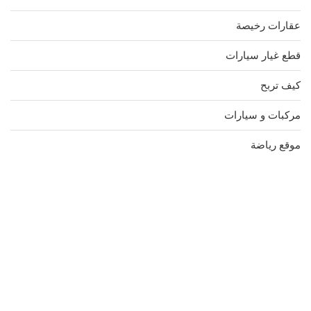
عقارات رخيصة
قطع غيار سيارات
كيف تربح
مركبات و سيارات
موقع رياضة
مدونة عوالم
Ditchit
online quran academy
أفضل شركة سيو
سوق قربان للسمك
السفارة
Firewood for Sale Near Me
Barndominium for Sale