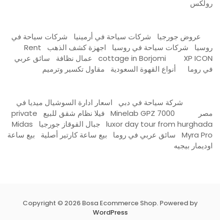
رولكس
عروض جورجيا
شركات سياحة في أرمينيا
شركات سياحة في
روسيا
شركات سياحة في روسيا
اجهزة كشف الذهب
Rent
XP ICON
cottage in Borjomi
عمال نظافة
سائق عربي
في روما
أنواع القهوة السعودية
مقاول تكسير وترميم
شركة سياحة في دبي
اسعار ادارة السوشيال ميديا في
مصر
Minelab GPZ 7000
فيلا نظام شقق للبيع
private
luxor day tour from hurghada
جبال القوقاز جورجيا
Midas
Myra Pro
سائق عربي في روما
بيع ساعة كارتير أصلية
بيع ساعة
اوديمار بيجيه
Copyright © 2026 Bosa Ecommerce Shop. Powered by
WordPress