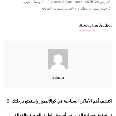
On
مارس 26, 2025
Leave A Comment
توصيل اجهزة
Tags
خدمة
خدمة ليموزين مطار برج العرب
,
ليموزين الغردقة
ليموزين
مطار
About the Author
برج
العرب:
تجربة
فاخرة
مع
شركة
Raw
admin
تصفّح
اكتشف أهم الأماكن السياحية في كوالالمبور واستمتع برحلتك
المقالات
تحقيق خسارة الوزن في أسبوع: الطرق الصحية والفعالة