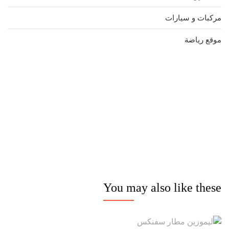
مركبات و سيارات
موقع رياضة
مدونة عوالم
Ditchit
online quran academy
أفضل شركة سيو
سوق قربان للسمك
السفارة
Firewood for Sale Near Me
Barndominium for Sale
You may also like these