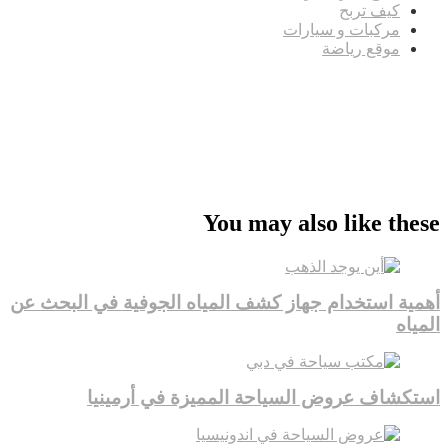
كيف تربح
مركبات و سيارات
موقع رياضة
مدونة عوالم
Ditchit
online quran academy
أفضل شركة سيو
سوق قربان للسمك
السفارة
Firewood for Sale Near Me
Barndominium for Sale
You may also like these
أهمية استخدام جهاز كشف المياه الجوفية في البحث عن
المياه
استكشاف عروض السياحة المميزة في أرمينيا