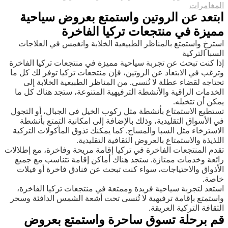
المغامرات
ابتعد عن الروتين واستمتع بعروض سياحية
مميزة في منتجعات تركيا الفاخرة
استرخِ واستمتع بالمناظر الطبيعية الخلابة وانغمس في العلاجات
السبا التركية
إذا كنت تبحث عن تجربة سياحية مميزة في منتجعات تركيا الفاخرة
وترغب في الابتعاد عن الروتين، فإن منتجعات تركيا توفر لك كل ما
تحتاجه لقضاء عطلة لا تُنسى. من المناظر الطبيعية الخلابة إلى
الخدمات الراقية والأنشطة الترفيهية المتنوعة، ستجد هناك كل ما
يمكن أن تتخيله.
تستطيع الاستمتاع بأنشطة مثل ركوب الخيل في الجبال، أو التجول
في الأسواق التقليدية، وذلك بالإضافة إلى امكانية التمتع بأنشطة
الاسترخاء مثل السبا والمساج. كما يمكنك تذوق المأكولات التركية
اللذيذة والاستمتاع بالعروض الثقافية التقليدية.
تقدم المنتجعات الفاخرة في تركيا إقامة مريحة وفاخرة، مع إطلالات
رائعة وخدمات ممتازة. ستجد هناك أماكن إقامة تتناسب مع جميع
الأذواق والاحتياجات، سواء كنت تبحث عن فنادق فاخرة أو فيلات
خاصة.
استعد لتجربة سياحية فريدة وممتعة في منتجعات تركيا الفاخرة،
واستمتع بإقامة ترفيهية لا تُنسى تحت أشعة الشمس الدافئة وسحر
الثقافة التركية العريقة.
قم برحلة تسوق ساحرة واستمتع بعروض