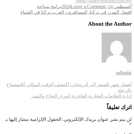
https://turkeytourism.com.my/
on
أغسطس 14, 2024
Leave a Comment
برامج سياحة
Tags
استمتع
افضل المدن في تركيا
,
المسافرون العرب تركيا في الشتاء
بأفضل
العروض
About the Author
السياحية
إلى
تركيا
واكتشف
جمالها
الطبيعي
admin
تصفّح
أفضل شهر للسفر إلى أذربيجان: اكتشف الوقت المثالي للاستمتاع
بالرحلة
المقالات
إدارة العلامات التجارية الفاخرة: أسرار النجاح والتميز
اترك تعليقاً
لن يتم نشر عنوان بريدك الإلكتروني.
الحقول الإلزامية مشار إليها بـ
*