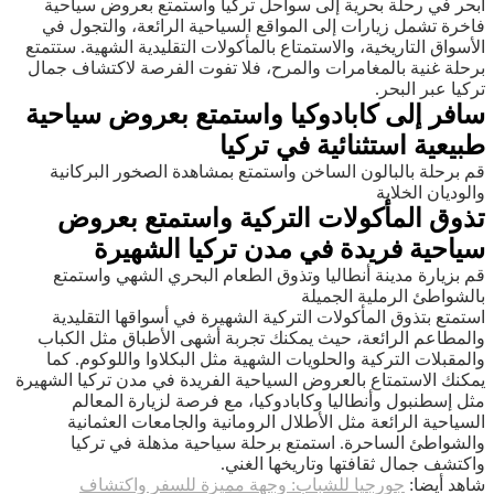
ابحر في رحلة بحرية إلى سواحل تركيا واستمتع بعروض سياحية
فاخرة تشمل زيارات إلى المواقع السياحية الرائعة، والتجول في
الأسواق التاريخية، والاستمتاع بالمأكولات التقليدية الشهية. ستتمتع
برحلة غنية بالمغامرات والمرح، فلا تفوت الفرصة لاكتشاف جمال
تركيا عبر البحر.
سافر إلى كابادوكيا واستمتع بعروض سياحية
طبيعية استثنائية في تركيا
قم برحلة بالبالون الساخن واستمتع بمشاهدة الصخور البركانية
والوديان الخلابة
تذوق المأكولات التركية واستمتع بعروض
سياحية فريدة في مدن تركيا الشهيرة
قم بزيارة مدينة أنطاليا وتذوق الطعام البحري الشهي واستمتع
بالشواطئ الرملية الجميلة
استمتع بتذوق المأكولات التركية الشهيرة في أسواقها التقليدية
والمطاعم الرائعة، حيث يمكنك تجربة أشهى الأطباق مثل الكباب
والمقبلات التركية والحلويات الشهية مثل البكلاوا واللوكوم. كما
يمكنك الاستمتاع بالعروض السياحية الفريدة في مدن تركيا الشهيرة
مثل إسطنبول وأنطاليا وكابادوكيا، مع فرصة لزيارة المعالم
السياحية الرائعة مثل الأطلال الرومانية والجامعات العثمانية
والشواطئ الساحرة. استمتع برحلة سياحية مذهلة في تركيا
واكتشف جمال ثقافتها وتاريخها الغني.
شاهد أيضا:
جورجيا للشباب: وجهة مميزة للسفر واكتشاف