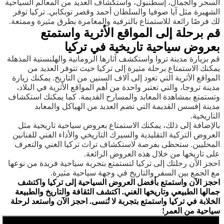
السحر والجمال، إسطنبول، واستكشاف العديد من المعالم السياحية
الشهيرة مثل آيا صوفيا والسلطان أحمد وقصر توبكابي. تركيا توفر
لك فرصًا رائعة للاستمتاع بالترفيه والمغامرة بطرق مثيرة وممتعة.
قم برحلة إلى المواقع الأثرية واستمتع
بعروض سياحية تاريخية في تركيا
قم بزيارة مدينة تروا واستكشف آثارها الرومانية والهلنستية المذهلة
يمكنك الاستمتاع برحلة مثيرة إلى تركيا حيث تتوفر العديد من
المواقع الأثرية التي تعود إلى آلاف السنين من التاريخ. يمكنك زيارة
مدينة تروجا، والتي تعتبر واحدة من أهم المواقع الأثرية في البلاد،
وتستمتع بمشاهدة المعابد والمسارح القديمة. كما يمكنك استكشاف
مدينة إفسس القديمة التي تضم العديد من الهياكل والمعابد
التاريخية.
بالإضافة إلى ذلك، يمكنك الاستمتاع بعروض سياحية تاريخية مثل
العروض التركية التقليدية والسيرك التاريخي والأداء الفني للفنانين
المحليين. ستحظى بفرصة لاستكشاف تراث تركيا الغني والتعرف
على تاريخها من خلال هذه العروض الرائعة.
احجز الآن رحلتك إلى تركيا لتستمتع بتجربة سياحية فريدة من نوعها
مع الجمع بين السفر والتاريخ في وجهة سياحية مثيرة.
احجز الآن واستمتع بأفضل العروض السياحية إلى تركيا واكتشف
جمالها الطبيعي وتاريخها الغني. اكتشف الثقافة والتاريخ والطبيعة
الخلابة في تركيا واستمتع بتجربة لا تُنسى. احجز الآن واستعد لرحلة
سياحية من العمر!