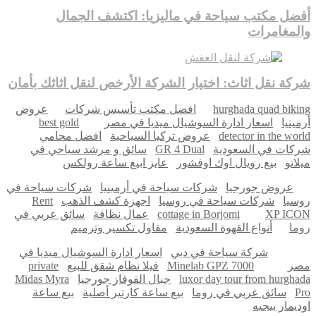
أفضل مكتب سياحة في ماليزيا: اكتشف الجمال
والمغامرات
شركة نقل اثاث: اختيار الشركة الأرخص لنقل اثاثك بأمان
hurghada quad biking
افضل مكتب تأسيس شركات
عروض
أرمينيا
اسعار ادارة السوشيال ميديا في مصر
best gold
detector in the world
عروض تركيا السياحية
افضل محامي
شركات في السعودية
GR 4 Dual
سائق و مرشد سياحي في
ميلانو
بيع رويال اوك اوفشور
عايز ابيع ساعة رولكس
عروض جورجيا
شركات سياحة في أرمينيا
شركات سياحة في
روسيا
شركات سياحة في روسيا
اجهزة كشف الذهب
Rent
XP ICON
cottage in Borjomi
عمال نظافة
سائق عربي في
روما
أنواع القهوة السعودية
مقاول تكسير وترميم
شركة سياحة في دبي
اسعار ادارة السوشيال ميديا في
مصر
Minelab GPZ 7000
فيلا نظام شقق للبيع
private
luxor day tour from hurghada
جبال القوقاز جورجيا
Midas Myra
Pro
سائق عربي في روما
بيع ساعة كارتير أصلية
بيع ساعة
اوديمار بيجيه