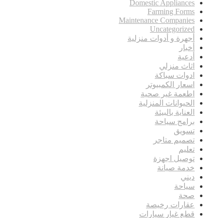
Domestic Appliances
Farming Forms
Maintenance Companies
Uncategorized
أجهرة و أدوات منزلية
أخبار
أدعية
اثاث منزلي
ادوات سباكة
اسعار الكمبيوتر
اطعمة غير صحية
الحيوانات المنزلية
العناية بالبيئة
برامج سياحة
تسويق
تصميم متاجر
تعليم
توصيل اجهزة
خدمة صيانة
ديني
سياحة
صحة
عقارات رخيصة
قطع غيار سيارات