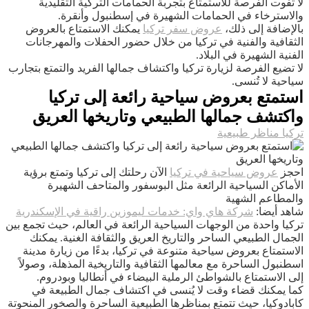
لا تفوت الفرصة للاستمتاع بتجربة الحمامات التركية التقليدية
والاسترخاء في الحمامات الشهيرة في إسطنبول وأنقرة.
بالإضافة إلى ذلك،
عروض سفر تركيا
يمكنك الاستمتاع بالعروض
الثقافية والفنية في تركيا من خلال حضور الحفلات والمهرجانات
الفنية الشهيرة في البلاد.
لا تضيع الفرصة لزيارة تركيا واكتشاف جمالها الفريد والتمتع بتجارب
سياحية لا تُنسى.
استمتع بعروض سياحية رائعة إلى تركيا
واكتشف جمالها الطبيعي وتاريخها العريق
تركيا مناظر طبيعية
احجز
عروض سياحية في تركيا
الآن رحلتك إلى تركيا وتمتع برؤية
الأماكن السياحية الرائعة مثل البوسفور والمتاحف الشهيرة
والمطاعم الشهية
شاهد أيضا:
شركة هاي واي: خدمات ليموزين راقية في الإسكندرية
تركيا واحدة من الوجهات السياحية الرائعة في العالم، حيث تجمع بين
الجمال الطبيعي الساحر والتاريخ العريق والثقافة الغنية. يمكنك
الاستمتاع بعروض سياحية متنوعة في تركيا، بدءًا من زيارة مدينة
اسطنبول الساحرة مع معالمها الثقافية والتاريخية المذهلة، وصولاً
إلى الاستمتاع بالشواطئ الرملية البيضاء في أنطاليا وبودروم.
كما يمكنك قضاء وقت لا يُنسى في اكتشاف جمال الطبيعة في
كابادوكيا، حيث تتمتع بمناظرها الطبيعية الساحرة والصخور المنحوتة