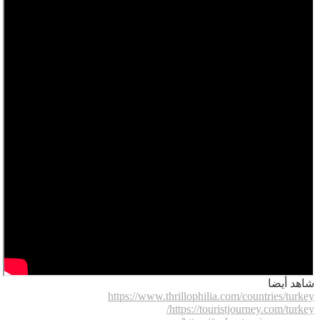
شاهد أيضا
https://www.thrillophilia.com/countries/turkey
https://touristjourney.com/turkey/