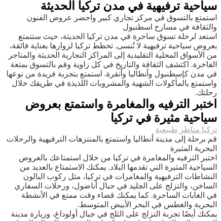
سياحية ترفيهية في مدن تركيا الحديثة
استمتع بالتسوق في مركز تجاري كبير واحضر عروض الفنون
والثقافة في مسارح اسطنبول
استعد لرحلة تسوق ساحرة في مدن تركيا الحديثة، حيث ستتمتع
بعروض سياحية ترفيهية لا تُنسى. تخطط تركيا لزوارها بعناية فائقة،
من الأسواق المحلية التقليدية إلى المراكز التجارية الحديثة والمتاجر
الفاخرة. اكتشف الثقافة والتاريخ في كل زاوية وقم بالتسوق بمتعة
في مدن كإسطنبول وأنطاليا وأنقرة. استمتع بتجربة فريدة من نوعها
واستمتع بالمأكولات الشهية والمشروبات اللذيذة في طريقك خلال
رحلتك.
اختبر الترفيه والمغامرة واستمتع بعروض
سياحية مثيرة في تركيا
تركيا مناظر طبيعية
قم برحلة إلى مدينة أنطاليا واستمتع بالمنتزهات الترفيهية والرحلات
البحرية المثيرة
اختبر الترفيه والمغامرة في تركيا من خلال استمتاعك بالعروض
السياحية المثيرة التي تقدمها البلاد. يمكنك الاستمتاع بالعديد من
النشاطات الترفيهية والمغامرات في تركيا، مثل ركوب البالون
الساخن، والتزلج على الجليد في جبال أناضول، ورحلات السفاري
في الغابات الساحرة. كما يمكنك قضاء وقت ممتع في الأنشطة
البحرية والغطس في البحر الأبيض المتوسط.
يمكنك أيضًا تجربة التزلج على الثلج في جبال أولوداغ، وزيارة مدينة