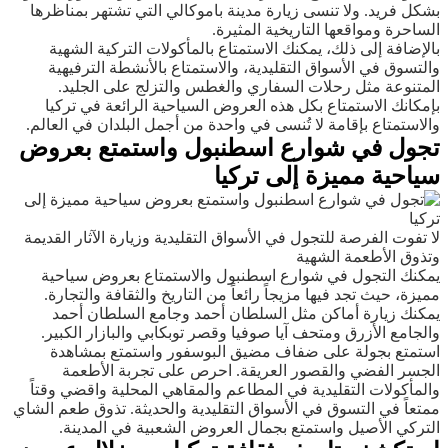
بشكل فريد. ولا تنسى زيارة مدينة باموكالي التي تشتهر بمناظرها
الساحرة ومواقعها التاريخية المثيرة.
بالإضافة إلى ذلك، يمكنك الاستمتاع بالمأكولات التركية الشهية
والتسوق في الأسواق التقليدية، والاستمتاع بالأنشطة الترفيهية
المتنوعة مثل رحلات السفاري والغطس والتزلج على الجليد.
بإمكانك الاستمتاع بكل هذه العروض السياحية الرائعة في تركيا
والاستمتاع بإقامة لا تُنسى في واحدة من أجمل البلدان في العالم.
تجول في شوارع اسطنبول واستمتع بعروض
سياحية مميزة إلى تركيا
لا تفوت الفرصة للتجول في الأسواق التقليدية وزيارة الآثار القديمة
وتذوق الأطعمة الشهية
يمكنك التجول في شوارع اسطنبول والاستمتاع بعروض سياحية
مميزة، حيث تجد فيها مزيجاً رائعاً من التاريخ والثقافة والتجارة.
يمكنك زيارة أماكن مثل السلطان أحمد وجامع السلطان أحمد
والجامع الأزرق ومتحف آيا صوفيا وقصر توبكابي والبازار الكبير.
استمتع بجولة على ضفاف مضيق البوسفور واستمتع بمشاهدة
الجسر الفضي والقصور العريقة. احرص على تجربة الأطعمة
والمأكولات التقليدية في المطاعم والمقاهي المحلية واقضي وقتاً
ممتعاً في التسوق في الأسواق التقليدية والحديثة. تذوق طعم الشاي
التركي الأصيل واستمتع بجمال العروض الشعبية في المدينة.