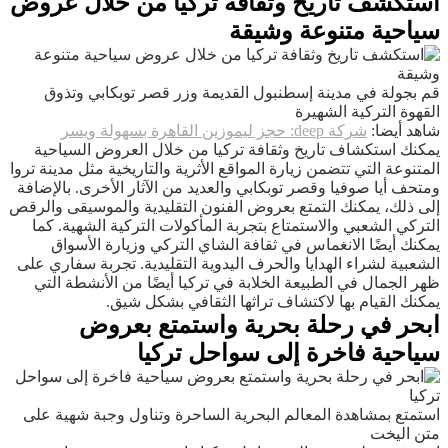
استكشف تاريخ وثقافة تركيا من خلال عروض
سياحية متنوعة وشيقة
قم بجولة في مدينة إسطنبول القديمة وزر قصر توبكابي وتذوق
القهوة التركية الشهيرة
شاهد أيضا:
شركة deep: حجز ليموزين القاهرة بسهولة ويسر
يمكنك استكشاف تاريخ وثقافة تركيا من خلال العروض السياحية
المتنوعة التي تتضمن زيارة المواقع الأثرية والتاريخية مثل مدينة تروا
ومتحف أيا صوفيا وقصر توبكابي والعديد من الآثار الأخرى. بالإضافة
إلى ذلك، يمكنك التمتع بعروض الفنون التقليدية والموسيقى والرقص
التركي الشعبي والاستمتاع بتجربة المأكولات التركية الشهية. كما
يمكنك أيضًا الانغماس في ثقافة الشاي التركي وزيارة الأسواق
الشعبية لشراء الهدايا والحرف اليدوية التقليدية. تجربة سفاري على
ظهر الجمال في الطبيعة الخلابة في تركيا أيضًا من الأنشطة التي
يمكنك القيام بها لاكتشاف تراثها الثقافي بشكل شيق.
ابحر في رحلة بحرية واستمتع بعروض
سياحية فاخرة إلى سواحل تركيا
استمتع بمشاهدة المعالم البحرية الساحرة وتناول وجبة شهية على
متن اليخت