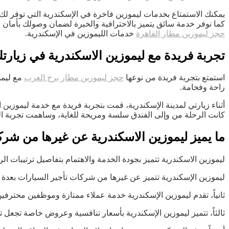
يمكنك الاستمتاع بخدمات ليموزين فاخرة في الإسكندرية التي توفر لك
كما نوفر خدمة سائق يتميز بالاحترافية والخبرة لضمان وصولك بأمان 
حجز ليموزين مطار القاهرة
خدمات الليموزين في الإسكندرية.
تجربة فريدة مع ليموزين الاسكندرية في زيارتك
استمتع بتجربة فريدة من نوعها
حجز ليموزين مطار برج العرب
مع ليمو
راحة وفخامة.
أثناء زيارتي لمدينة الإسكندرية، قمت بتجربة فريدة مع خدمة ليموزين ال
كانت الرحلة من وإلى الفندق سلسة ومريحة للغاية، وساهمت تجربة الل
ما يميز ليموزين الاسكندرية عن غيرها من شرك
ليموزين الاسكندرية تتميز بجودة الخدمة والاهتمام بتفاصيل ترتيبات ال
ليموزين الإسكندرية تتميز عن غيرها من شركات تأجير السيارات بعدة عوامل. أولاً، توفر ليموزين الإسكندرية flleet واسعة ومتنوعة من
ثانياً، تقدم ليموزين الإسكندرية خدمة عملاء ممتازة وموظفين محتر
ثالثاً، تتميز ليموزين الإسكندرية بأسعار تنافسية وعروض خاصة تجعل تأ