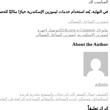
المناسب لك.
في النهاية، يُعد استخدام خدمات ليموزين الإسكندرية خيارًا مثاليًا لل
ليموزين الساحل الشمالي
on
مايو 10, 2024
Leave a Comment
توصيل اجهزة
Tags
خدمات
ليموزين الاسكندرية
,
ليموزين الساحل الشمالي
ليموزين
الاسكندرية:
About the Author
راحة
وأناقة
في
التنقل
اليومي
admin
تصفّح
اكتشف جمال السفر الى اذربيجان واستمتع بتجربة فريدة
استكشاف موسكو: جذب السياحة والمعالم السياحية الرائعة في العا
المقالات
اترك تعليقاً