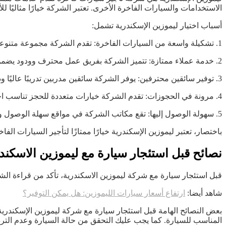
الاستخدامات والسيارات الفاخرة الأخرى. تعتبر الشركة خيارًا مثاليًا ل
أسباب اختيار ليموزين الإسكندرية تشمل:
1. تشكيلة واسعة من السيارات الفاخرة: تقدم الشركة مجموعة متنوعة من السيارات الفاخرة التي تلبي احتياجات العملاء المختلفة.
2. خدمة عملاء ممتازة: تتميز الشركة بفريق عمل محترف وودود يضمن تقديم الخدمة العالية المستوى لكل عميل.
3. توفير سائقين محترفين: يوفر الشركة سائقين مدربين تدريبًا عاليًا وذوي خبرة في مجال القيادة والضيافة.
4. مرونة في الحجوزات: تقدم الشركة خيارات متعددة للحجز تناسب احتياجات العملاء المختلفة، سواء كانت لمدة قصيرة أو طويلة.
5. سهولة الوصول إليها: تقع مكاتب الشركة في مواقع سهلة الوصول وقريبة من المناطق الرئيسية في الإسكندرية.
باختصار، تعتبر ليموزين الإسكندرية خيارًا ممتازًا لتأجير السيارات الفا
نصائح قبل استئجار سيارة مع ليموزين الاسكند
قبل استئجار سيارة مع شركة ليموزين الاسكندرية، تأكد من قراءة الشرو
شاهد أيضا:
ارتفاع أسعار سيارات الليموزين: هل يمكن التوفير؟
بعض النصائح الهامة قبل استئجار سيارة مع شركة ليموزين الإسكندرية
المناسب للسيارة. كما يجب عليك التحقق من حالة السيارة وعدم التر