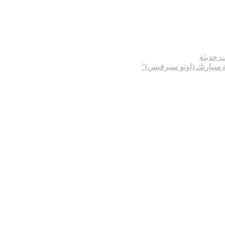
ت حديثة
ة سيارتك (اوتو سيرفيس)”