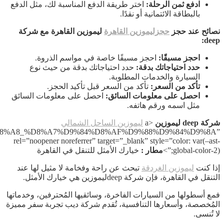
href=”https://ar.wikipedia.org/wiki/%D9%85%D8%