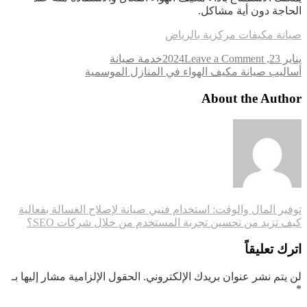
الحاجة دون أية مشاكل.
صيانة مكيفات مركزية بالرياض
on
يناير 23, 2024
Leave a Comment
خدمة صيانة
Tags
أساليب
أساليب صيانة مكيف الهواء في المنازل الموسمية
صيانة
مكيف
About the Author
الهواء
في
المنازل
الموسمية
تصفّح
توفير المال والوقت: استخدام فنيي صيانة لإصلاح الغسالة بفعالية
كيف تزيد من تحسين تجربة المستخدم من خلال شركات SEO؟
المقالات
اترك تعليقاً
لن يتم نشر عنوان بريدك الإلكتروني.
الحقول الإلزامية مشار إليها بـ
*