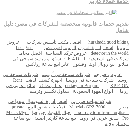
خدمة عملاء كاريير
تقديم خدمات قانونية متخصصة للشركات في مصر: دليل
شامل
hurghada quad biking
افضل مكتب تأسيس شركات
عروض
أرمينيا
اسعار ادارة السوشيال ميديا في مصر
best gold
detector in the world
عروض تركيا السياحية
افضل محامي
شركات في السعودية
GR 4 Dual
سائق و مرشد سياحي في
ميلانو
بيع رويال اوك اوفشور
عايز ابيع ساعة رولكس
عروض جورجيا
شركات سياحة في أرمينيا
شركات سياحة في
روسيا
شركات سياحة في روسيا
اجهزة كشف الذهب
Rent
XP ICON
cottage in Borjomi
عمال نظافة
سائق عربي في
روما
أنواع القهوة السعودية
مقاول تكسير وترميم
شركة سياحة في دبي
اسعار ادارة السوشيال ميديا في
مصر
Minelab GPZ 7000
فيلا نظام شقق للبيع
private
luxor day tour from hurghada
جبال القوقاز جورجيا
Midas Myra
Pro
سائق عربي في روما
بيع ساعة كارتير أصلية
بيع ساعة
اوديمار بيجيه