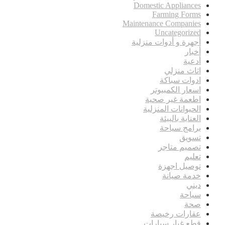
Domestic Appliances
Farming Forms
Maintenance Companies
Uncategorized
أجهرة و أدوات منزلية
أخبار
أدعية
اثاث منزلي
ادوات سباكة
اسعار الكمبيوتر
اطعمة غير صحية
الحيوانات المنزلية
العناية بالبيئة
برامج سياحة
تسويق
تصميم متاجر
تعليم
توصيل اجهزة
خدمة صيانة
ديني
سياحة
صحة
عقارات رخيصة
قطع غيار سيارات