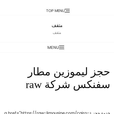
Ski
TOP MENU
t
conten
مثقف
مثقف
MENU
حجز ليموزين مطار
سفنكس شركة raw
خدمة حجز <a href="https://raw-limousine.com/cairo-