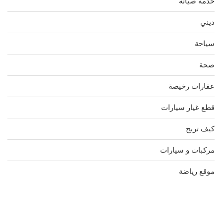
خدمة صيانة
ديني
سياحة
صحة
عقارات رخيصة
قطع غيار سيارات
كيف تربح
مركبات و سيارات
موقع رياضة
مدونة عوالم
Ditchit
online quran academy
أفضل شركة سيو
سوق قربان للسمك
السفارة