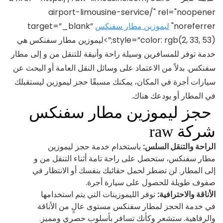
airport-limousine-service/" rel="noopener
noreferrer"
ليموزين مطار سفنكس
target=”_blank”
style=”color: rgb(2, 33, 53);”>ليموزين مطار سفنكس هي
خدمة توفر للمسافرين وسيلة راحة وأنيقة للتنقل من و إلى مطار
سفنكس. بدلاً من الاعتماد على وسائل النقل العامة أو البحث عن
سيارات أجرة في المكان، يمكنك مسبقًا حجز ليموزين ليستقبلك
في المطار أو يودعك هناك.
حجز ليموزين مطار سفنكس
شركة raw
الراحة والتنقل السلس:
باستخدام خدمة حجز ليموزين
مطار سفنكس، ستحصل على راحة تامة أثناء التنقل من و
إلى المطار. لن تضطر لحمل حقائبك بنفسك أو الانتظار في
صفوف طويلة للحصول على سيارة أجرة.
الأناقة والاحترافية:
توفر الليموزينات التي يتم استخدامها
في خدمة الحجز لمطار سفنكس مستوى عالٍ من الأناقة
والرفاهية. ستشعر وكأنك تسافر بأسلوب حصري ومميز.