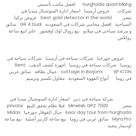
hurghada quad biking
افضل مكتب تأسيس
شركات
عروض أرمينيا
اسعار ادارة السوشيال ميديا في
مصر
best gold detector in the world
عروض تركيا
السياحية
افضل محامي شركات في السعودية
GR 4 Dual
سائق
و مرشد سياحي في ميلانو
بيع رويال اوك اوفشور
عايز ابيع ساعة
رولكس
عروض جورجيا
شركات سياحة في أرمينيا
شركات سياحة في
روسيا
شركات سياحة في روسيا
اجهزة كشف الذهب
Rent
XP ICON
cottage in Borjomi
عمال نظافة
سائق عربي
في روما
أنواع القهوة السعودية
مقاول تكسير وترميم
شركة سياحة في دبي
اسعار ادارة السوشيال ميديا في
مصر
Minelab GPZ 7000
فيلا نظام شقق للبيع
private
luxor day tour from hurghada
جبال القوقاز جورجيا
Midas
Myra Pro
سائق عربي في روما
بيع ساعة كارتير أصلية
بيع ساعة
اوديمار بيجيه