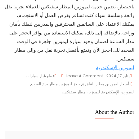
باختصار، تضمن خدمة ليموزين المطار سفنكس للعملاء تجربة نقل
رائعة وسلسة. سواء كنت تسافر بغرض العمل أو الاستجمام،
يمكنك الاعتماد على السائقين المحترفين والمدربين لنقلك بأمان
وراحة. بالإضافة إلى ذلك، يمكنك الاستفادة من توافر الحجز على
مدار الساعة لضمان وجود سيارة ليموزين جاهزة في الوقت
المحدد لك. احجز الآن وتمتع بأفضل تجربة نقل من وإلى مطار
سفنكس.
ليموزين الإسكندرية
On
يناير 17, 2024
Leave A Comment
قطع غيار سيارات
Tags
حجز
أسعار ليموزين مطار القاهرة
,
حجز ليموزين مطار برج العرب
,
ليموزين
ليموزين الإسكندرية
,
ليموزين مطار سفنكس
مطار
سفنكس
About the Author
شركة
Raw