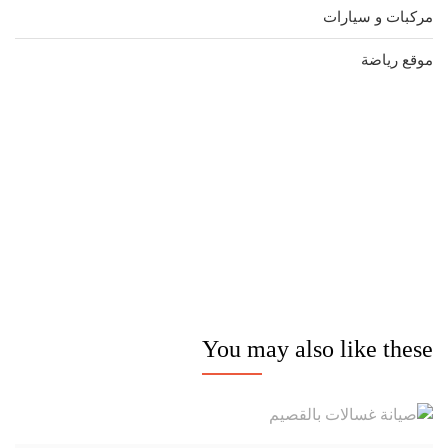
مركبات و سيارات
موقع رياضة
مدونة عوالم
Ditchit
online quran academy
أفضل شركة سيو
سوق قربان للسمك
السفارة
Firewood for Sale Near Me
Barndominium for Sale
You may also like these