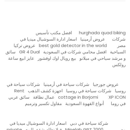
hurghada quad biking
افضل مكتب تأسيس
شركات
عروض أرمينيا
اسعار ادارة السوشيال ميديا في
مصر
best gold detector in the world
عروض تركيا
السياحية
افضل محامي شركات في السعودية
GR 4 Dual
سائق
و مرشد سياحي في ميلانو
بيع رويال اوك اوفشور
عايز ابيع ساعة
رولكس
عروض جورجيا
شركات سياحة في أرمينيا
شركات سياحة في
روسيا
شركات سياحة في روسيا
اجهزة كشف الذهب
Rent
XP ICON
cottage in Borjomi
عمال نظافة
سائق عربي
في روما
أنواع القهوة السعودية
مقاول تكسير وترميم
شركة سياحة في دبي
اسعار ادارة السوشيال ميديا في
مصر
Minelab GPZ 7000
فيلا نظام شقق للبيع
private