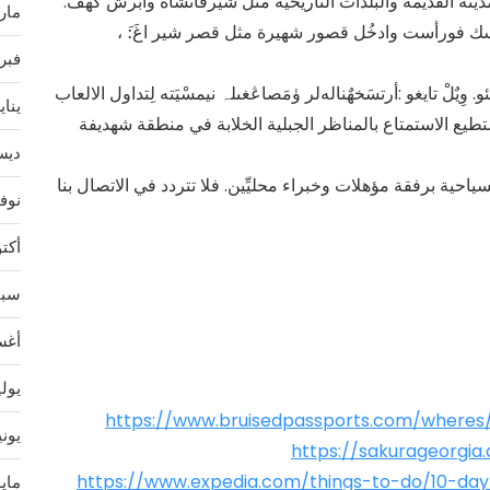
ينة القديمة والبلدات التاريخية مثل شيرفانشاه وأبرش كهف.
مارس 
ك فورأست وادخُل قصور شهيرة مثل قصر شير اغَ:َ ،
فبراير
وِيٌلْ تايغو :أرتسَخهٌنالەلر ۈمَصاڠغىلہ نیمسْيَته لِتداول الالعاب
يناير 4
تطيع الاستمتاع بالمناظر الجبلية الخلابة في منطقة شهديفة
ديسمب
حية برفقة مؤهلات وخبراء محليِّین. فلا تتردد في الاتصال بنا
نوفمب
أكتوبر
سبتمب
أغسط
يوليو 
https://www.bruisedpassports.com/wheres/p
يونيو 
https://sakurageorgia
https://www.expedia.com/things-to-do/10-day-a
مايو 3