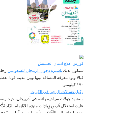
كورس علاج ادمان الحشيش
سيكون لديك
تاشيرة دخول اذربيجان للسعوديين
قبالا وتود معرفة المسافة بينها وبين مدينة قوبا. نعط
١٧٠ كيلومتر.
وكيل غسالات ال جي في الكويت
ستشهد جولات سياحية رائعة في أذربيجان، حيث يض
عليك استغلال فُرصِ زِيارَات مثيرَه للاهْتِمام، لزّاد 
حجز 