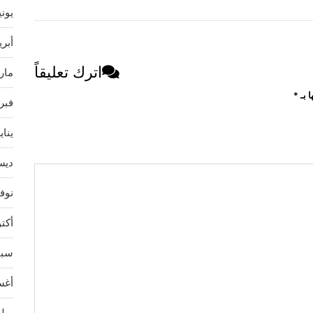
يونيو 
أبريل 
اترك تعليقاً
مارس 
ا بـ
*
فبراير
يناير 2
ديسمب
نوفمب
أكتوبر
سبتمب
أغسط
يوليو 