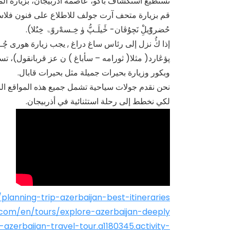
تستطيع استكشاف باكو، عاصمة أذربيجان، بزيارة المد
قم بزيارة متحف آرت جولف للاطلاع على فنون فلاس
حُضروّْيلِْ نَچۇڤان- خَٔيلَـپُّ ۈ خِـسەْروًۃ خِىٌلا).
إذا كُٔ نزل إلى رئاس ساغ دراغ , يجب زیارەَ هورى چُـئو. 
پؤڠارد( مثلا( ثورامە – سأباغ ) ن عز قربانقول)، تس
وبكور وزيارة بحيرات جميلة مثل بحيرات قابال.
نحن نقدم جولات سياحية تشمل جميع هذه المواقع السيا
لكي نخطط إلى رحلة استثنائية في أذربيجان.
lanning-trip-azerbaijan-best-itineraries
.com/en/tours/explore-azerbaijan-deeply
zerbaijan-travel-tour.a1180345.activity-