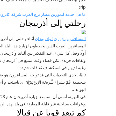
trip
ما هي خدمة ليموزين مطار برج العرب شركة كايرو؟
رحلتي إلى أذربيجان
المسافة بين جورجيا واذربيجان
أثناء رحلتي إلى أذرب
المسافرين العرب الذين يخططون لزيارة هذا البلد ال
أولًا وقبل كل شيء، عند التفكير بين ألبانيا وأذربيج
وثقافات فريدة. لكن قضاء وقت ممتع في أذربيجان س
رغبة لديهم في استكشاف ثقافات جديدة.
ثانيًا، إحدى التحديات التى قد تواجه المسافرون هو ضرو
شخصية: قُمْ بشراء شَّرِیحَ
الهواتف.
وإغراءات سياحية غير قابلة للمقارنة في بلد بهذه الروعة
كم تبعد قوبا عن قبالا