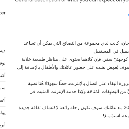
ter
يجان، كانت لدي مجموعة من النصائح التي يمكن أن تساعد
ديسمب
جميل في المستقبل.
ان كوجهتَيْ سفر، فإن كلاهما يحتوى على مناظر طبيعية خلابة
نوفمب
وف يُغمِض بشده على حضور عائلاتك والأطفال بالإضافة إلى
أكتوبر
رة البقاء على اتصال بالإنترنت. حظًا سعِودًا! هُنَا نصية
سبتمب
ة الإِینْ‌تِیرْ‌‌‌‎.hi ی باستخدام أيٍّ من التِطبِقَات المُتَاحَة وكِذا خدمة الإنترنت المثبت في
أغسط
في النهاية، أتمنى أن تستمتع بزيارة أذربيجان عام 2023 مع عائلتك. سوف تكون رحلة رائعة لإكتشاف ثقافة جديدة
يوليو 
. استمْـتِـعْ!
أبريل 