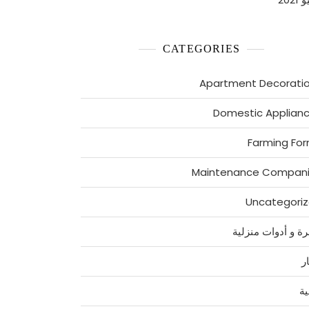
CATEGORIES
Apartment Decorati
Domestic Applian
Farming Fo
Maintenance Compan
Uncategori
رة و أدوات منزلية
ر
ية