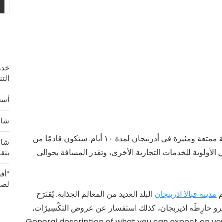
خدم
الت
أسع
شاشة OLED 2K الخيار الأ
رحلة ممتعة ومثيرة في أذربيجان لمدة ١٠ أيام. ستكون قادمًا من
شاش
ي الأولوية للخدمات التجارية الأخرى، وتقدر المسافة بحوالى
بتق
“أف
لصي
م
مدينة قبالا اذربيجان
البلد العديد من المعالم الجذابة. يُقتَرَح
تّذُّكرو خارِطَه اذيربجان، كذلك استفسار عن عروض التكْسِيرُات,
بإضافه إلى الأغْلاف ، تأشيرات وخِطّط سفّ-General description of what you can expect on your