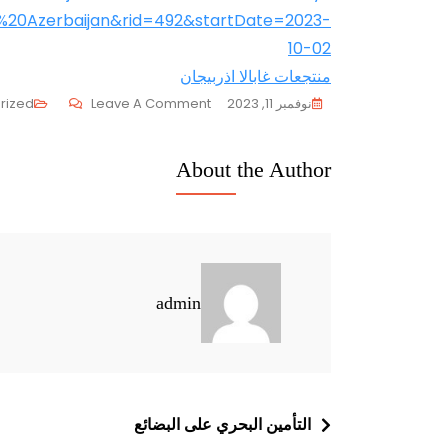
%20Azerbaijan&rid=492&startDate=2023-
10-02
منتجعات غابالا اذربيجان
On
نوفمبر 11, 2023
Leave A Comment
rized
جدول
سياحي
About the Author
اذربيجان
١٠
ايام
admin
تصفّح
التأمين البحري على البضائع