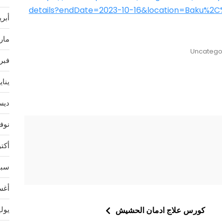
details?endDate=2023-10-16&location=Baku%2C
أبريل 
مارس 
Uncatego
فبراير
يناير 3
ديسمب
نوفمب
أكتوبر
سبتمب
أغسط
يوليو 
كورس علاج ادمان الحشيش