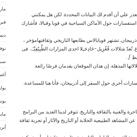
مارس 
يتعذر علي أن أقدم لك البيانات المحددة. لكن هل يمكنني
فبراير
ستفسارات حول الأماكن السياحية في قوبا وقبالا، فأشارك
ديسمب
ذربيجان. تشتهر قوبابالاس بطابعها التاريخي وثقافتهامؤخر ،
نوفمب
الات قُغْزِيل-خَادِجَـِلا احدى المزارات الطَّبِیْعِیَّـَۃ فى
سبتمب
بشلالاتها المذهلة. إن هذان الموقعان يقدمان فرصًا رائعة
أغسط
سارات أخرى حول السفر إلى أذربيجان، فأنا هنا للمساعدة.
يوليو 
يونيو 
 والغنية بالثقافة والتاريخ. تتوفر لدينا العديد من البرامج
مايو 4
 المشاهد الطبيعية الخلابة أو التاريخ والآثار أو تجربة ثقافة
أبريل 