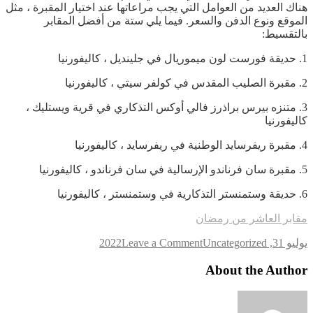
هناك العديد من العوامل التي يجب مراعاتها عند اختيار المقبرة ، مثل
الموقع ونوع الدفن والسعر. فيما يلي ستة من أفضل المقابر
بالتقسيط:
1. حديقة فورست لون ميموريال في جلينديل ، كاليفورنيا
2. مقبرة الصليب المقدس في كولفر سيتي ، كاليفورنيا
3. متنزه بيرس براذرز فالي أوكس التذكاري في قرية ويستليك ،
كاليفورنيا
4. مقبرة ريفرسايد الوطنية في ريفرسايد ، كاليفورنيا
5. مقبرة سان فرناندو الإرسالية في سان فرناندو ، كاليفورنيا
6. حديقة وستمنستر التذكارية في وستمنستر ، كاليفورنيا
مقابر العاشر من رمضان
on
يوليو 31, 2022
Uncategorized
Leave a Comment
مقابر
6
About the Author
اكتوبر
أفضل
الأسعار