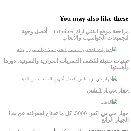
Firewood for Sale Near Me
Barndominium for Sale
You may also like these
مراجعة موقع انفني ارك Infiniarc – أفضل وجهة
لتجميعات الحواسيب والألعاب
تقنيات حديثة لكشف التسربات الحرارية والصوتية: دورها
وأهميتها
جهاز جي ار 3 بلس
جهاز جي بي اكس 5000: كل ما تحتاج لمعرفته عن هذا
الجهاز الرائع