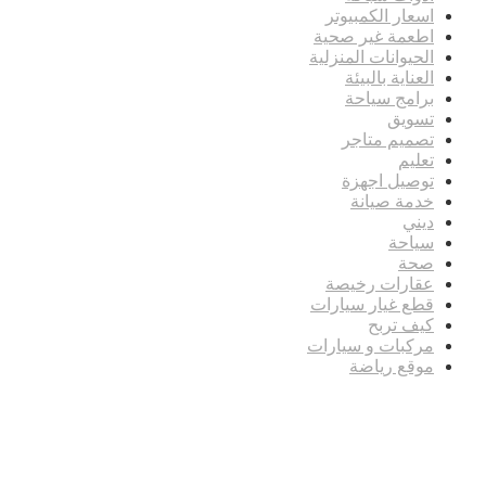
اسعار الكمبيوتر
اطعمة غير صحية
الحيوانات المنزلية
العناية بالبيئة
برامج سياحة
تسويق
تصميم متاجر
تعليم
توصيل اجهزة
خدمة صيانة
ديني
سياحة
صحة
عقارات رخيصة
قطع غيار سيارات
كيف تربح
مركبات و سيارات
موقع رياضة
مدونة عوالم
Ditchit
online quran academy
أفضل شركة سيو
سوق قربان للسمك
السفارة