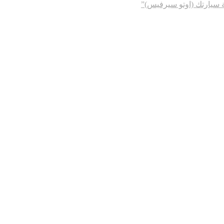
ة سيارتك (اوتو سيرفيس)”