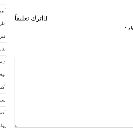
أبريل 
اترك تعليقاً
مارس 
ا بـ
*
فبراير
يناير 3
ديسمب
نوفمب
أكتوبر
سبتمب
أغسط
يوليو 