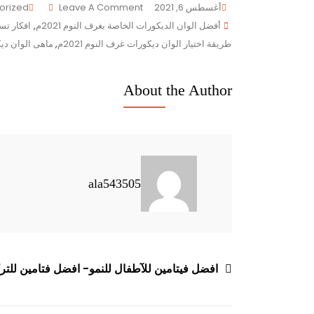
On
أغسطس 6, 2021
Leave A Comment
orized
Tags
أفضل
أفضل الوان الديكورات الخاصة بغرف النوم 2021م
,
افكار تسا
الوان
طريقة اختيار الوان ديكورات غرف النوم 2021م
,
ماهى الوان ديكور
الديكورات
الخاصة
About the Author
بغرف
النوم
2021م
ala543505
تصفّح
افضل فيتامين للآطفال للنمو- افضل فتامين للتر
المقالات