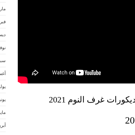
مارس 
فبراير
ديسمب
نوفمب
سبتمب
أغسط
يوليو 
كورات غرف النوم 2021
يونيو 
مايو 4
أبريل 