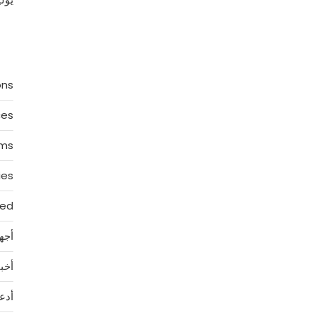
ons
ces
rms
ies
zed
أجه
أخبا
أدع