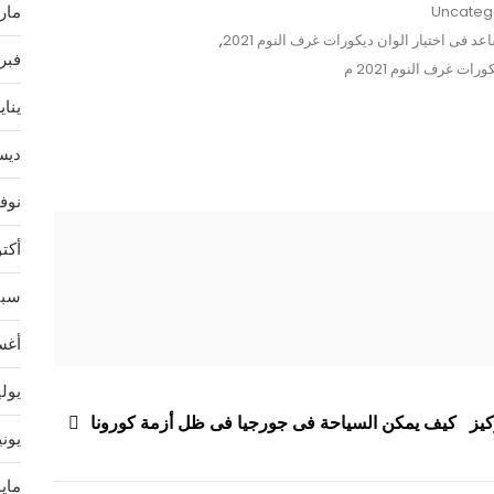
مارس 
Uncateg
عد فى اختيار الوان ديكورات غرف النوم 2021
,
فبراير
ات غرف النوم 2021 م
يناير 4
ديسمب
نوفمب
أكتوبر
سبتمب
أغسط
يوليو 
كيز
كيف يمكن السياحة فى جورجيا فى ظل أزمة كورونا
يونيو 
مايو 3