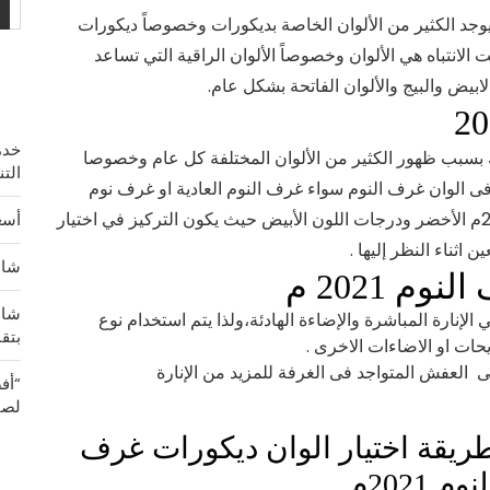
لوان الديكورات الخاصة بغرف النوم 2021م، يوجد الكثير من الألوان الخاصة بديكورات وخصوصاً ديكورات
لانتباه هي الألوان وخصوصاً الألوان الراقية التي تساعد
ابيض والبيج والألوان الفاتحة بشكل عام.
خدم
بسبب ظهور الكثير من الألوان المختلفة كل عام وخصوصا
الت
 فى الوان غرف النوم سواء غرف النوم العادية او غرف نوم
الاطفال ومن ضمن الالوان التى ظهرت فى عام 2021م الأخضر ودرجات اللون الأبيض حيث يكون التركيز في اختيار
أسع
ن اثناء النظر إليها .
شاشة OLED 2K الخيار الأ
 2021 م
شاش
الإنارة المباشرة والإضاءة الهادئة،ولذا يتم استخدام نوع
بتق
ات او الاضاءات الاخرى .
 العفش المتواجد فى الغرفة للمزيد من الإنارة
“أف
لصي
ريقة اختيار الوان ديكورات غرف
نوم 2021م