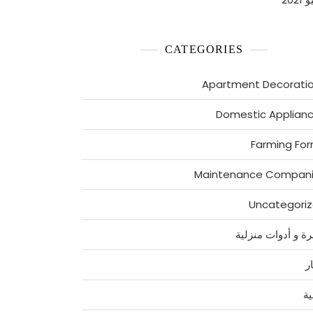
CATEGORIES
Apartment Decorati
Domestic Applian
Farming Fo
Maintenance Compan
Uncategori
رة و أدوات منزلية
ر
ية