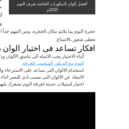
أفضل الوان الديكورات الخاصة بغرف النوم
ح
2021م
أث
وا
حجرة النوم بما يلائم مكان الحجرة، ومن المهم جداً 
تعطى شعور بالاتساع.
افكار تساعد فى اختيار الوان دي
أثناء الاختبار يجب الانتباه الى تناسق الألوان و
النوم مع الديكور المناسب للغرفة.
استخدام الالوان التى تساعد على الاسترخاء والا
الابتعاد عن الالوان التى تسبب اذى للبصر اثناء 
اختيار استيلات حديثة لغرفة النوم تشعرك بلبه