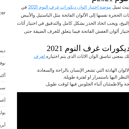
يث تميل
موضة اختيار الوان ديكورات غرف النوم 2021
في
ter
اث الحجرة نفسها إلى الألوان الفاتحة مثل الباستيل والأبيض
لبيج، ويجب اتخاذ الحذر بشكل كامل والتدقيق في اختيار أثاث
اختيار ألوان العفش الفاتحة فيما يتعلق للغرف الضيقة حتى
كورات غرف النوم 2021
ديسمب
ذلك بمعنى تناسق الوان الاثاث الذى يتم اختياره
لغرف
نوفمب
لوان الهادئة التي تشعر الإنسان بالراحة والسعادة.
أكتوبر
النظر اليها باستمرار او لفترة طويلة.
جة والاطمئنان أثناء الجلوس فيها لوقت طويل.
سبتمب
أغسط
يوليو 
أبريل 